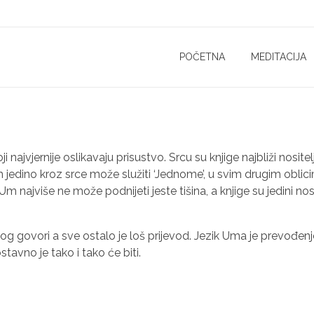
POČETNA
MEDITACIJA
ji najvjernije oslikavaju prisustvo. Srcu su knjige najbliži nosite
 jedino kroz srce može služiti ‘Jednome’, u svim drugim oblic
Um najviše ne može podnijeti jeste tišina, a knjige su jedini nosi
m Bog govori a sve ostalo je loš prijevod. Jezik Uma je prevođenj
nostavno je tako i tako će biti.