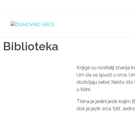
DUHOVNO SRCE
Biblioteka
Knjige su nositelji znanja ko
Um da se spusti u srce. Um
doživljaju sebe’. Nešto što 
u tišini.
Tišina je jedini jezik koji
dok je jezik srca ‘biti’. Jed