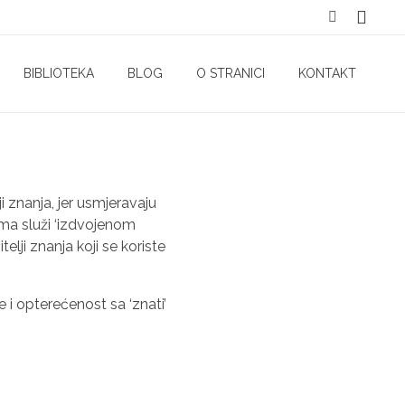
BIBLIOTEKA
BLOG
O STRANICI
KONTAKT
lji znanja, jer usmjeravaju
ima služi ‘izdvojenom
telji znanja koji se koriste
e i opterećenost sa ‘znati’