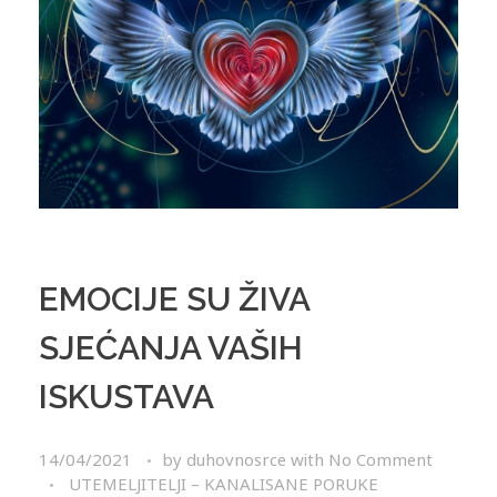
EMOCIJE SU ŽIVA
SJEĆANJA VAŠIH
ISKUSTAVA
14/04/2021
by
duhovnosrce
with
No Comment
UTEMELJITELJI – KANALISANE PORUKE