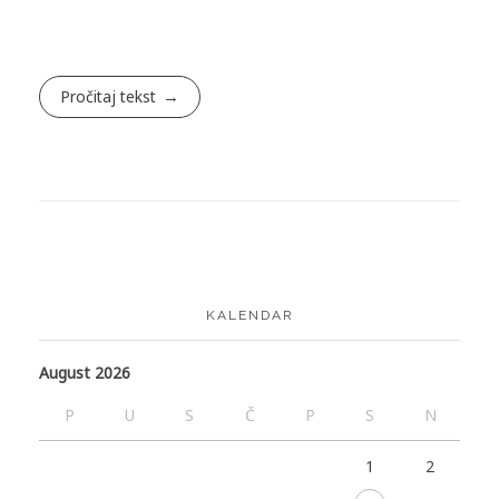
Pročitaj tekst
KALENDAR
August 2026
P
U
S
Č
P
S
N
1
2