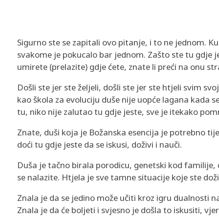
O
Sigurno ste se zapitali ovo pitanje, i to ne jednom.
T
svakome je pokucalo bar jednom. Zašto ste tu gdje je
umirete (prelazite) gdje ćete, znate li preći na onu st
K
Došli ste jer ste željeli, došli ste jer ste htjeli svim 
U
kao škola za evoluciju duše nije uopće lagana kada s
tu, niko nije zalutao tu gdje jeste, sve je itekako pomn
D
Znate, duši koja je Božanska esencija je potrebno tijelo
V
doći tu gdje jeste da se iskusi, doživi i nauči.
I
Duša je tačno birala porodicu, genetski kod familije, d
se nalazite. Htjela je sve tamne situacije koje ste doži
N
Znala je da se jedino može učiti kroz igru dualnosti n
A
Znala je da će boljeti i svjesno je došla to iskusiti, vje