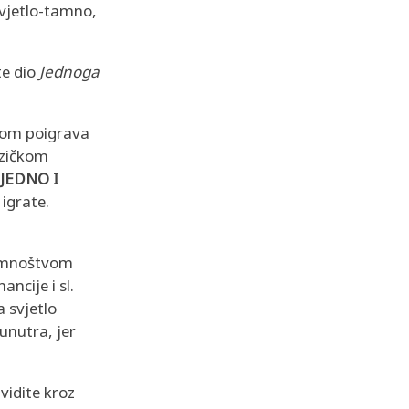
svjetlo-tamno,
te dio
Jednoga
bom poigrava
izičkom
 JEDNO I
 igrate.
ni mnoštvom
ancije i sl.
 svjetlo
unutra, jer
vidite kroz