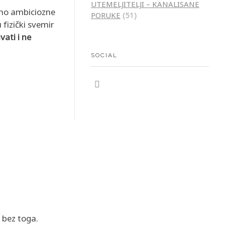
UTEMELJITELJI – KANALISANE
amo ambiciozne
PORUKE
(51)
 fizički svemir
vati i ne
SOCIAL
e bez toga.