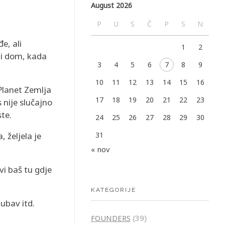
August 2026
P
U
S
Č
P
S
N
e, ali
1
2
ni dom, kada
3
4
5
6
7
8
9
10
11
12
13
14
15
16
 Planet Zemlja
17
18
19
20
21
22
23
 nije slučajno
ste.
24
25
26
27
28
29
30
, željela je
31
« nov
vi baš tu gdje
KATEGORIJE
jubav itd.
FOUNDERS
(39)