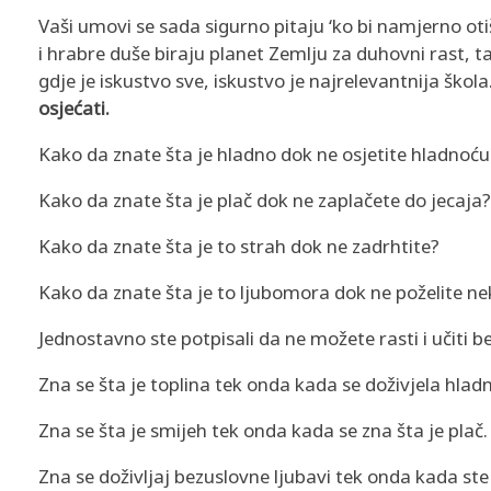
P
Vaši umovi se sada sigurno pitaju ‘ko bi namjerno ot
i hrabre duše biraju planet Zemlju za duhovni rast, tak
L
gdje je iskustvo sve, iskustvo je najrelevantnija škola
osjećati.
A
Kako da znate šta je hladno dok ne osjetite hladnoću k
N
Kako da znate šta je plač dok ne zaplačete do jecaja?
E
Kako da znate šta je to strah dok ne zadrhtite?
T
Kako da znate šta je to ljubomora dok ne poželite ne
I
Jednostavno ste potpisali da ne možete rasti i učiti 
Z
Zna se šta je toplina tek onda kada se doživjela hlad
E
Zna se šta je smijeh tek onda kada se zna šta je plač.
M
Zna se doživljaj bezuslovne ljubavi tek onda kada ste i