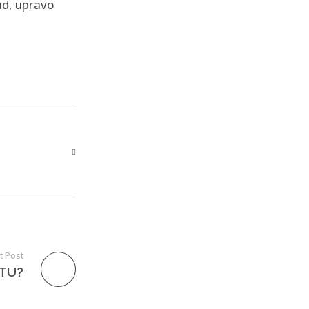
sad, upravo
t Post
 TU?