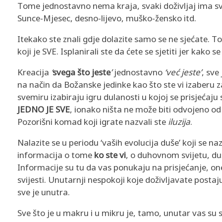
L
Tome jednostavno nema kraja, svaki doživljaj ima sv
Sunce-Mjesec, desno-lijevo, muško-žensko itd.
J
Itekako ste znali gdje dolazite samo se ne sjećate. To 
I
koji je SVE. Isplanirali ste da ćete se sjetiti jer kako se
?
Kreacija
‘
svega što jeste
’
jednostavno
‘već jeste’
, sve
na način da Božanske jedinke kao što ste vi izaberu z
svemiru izabiraju igru dulanosti u kojoj se prisjeća
JEDNO JE SVE
, ionako ništa ne može biti odvojeno o
Pozorišni komad koji igrate nazvali ste
iluzija
.
Nalazite se u periodu ‘vaših evolucija duše’ koji se na
informacija o tome
ko ste
vi
, o duhovnom svijetu, du
Informacije su tu da vas ponukaju na prisjećanje, on
svijesti. Unutarnji nespokoji koje doživljavate postaj
sve je unutra.
Sve što je u makru i u mikru je, tamo, unutar vas su 