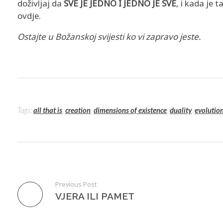
doživljaj da
SVE JE JEDNO I JEDNO JE SVE
, i kada je 
ovdje.
Ostajte u Božanskoj svijesti ko vi zapravo jeste.
Tags:
all that is
,
creation
,
dimensions of existence
,
duality
,
evolution
Previous Post
VJERA ILI PAMET