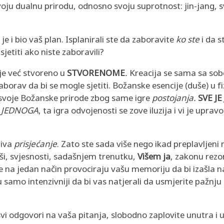
oju dualnu prirodu, odnosno svoju suprotnost: jin-jang, 
je i bio vaš plan. Isplanirali ste da zaboravite
ko ste
i da s
 sjetiti ako niste zaboravili?
 je već stvoreno u
STVORENOME
.
Kreacija se sama sa so
aborav da bi se mogle sjetiti. Božanske esencije (duše) u f
ju svoje Božanske prirode zbog same igre
postojanja.
SVE JE
d
JEDNOGA
, ta igra odvojenosti se zove iluzija i vi je upravo
ziva
prisjećanje
. Zato ste sada više nego ikad preplavlje
ši, svjesnosti, sadašnjem trenutku,
Višem ja
, zakonu rezon
e na jedan način provociraju vašu memoriju da bi izašla na
u samo intenzivniji da bi vas natjerali da usmjerite pažnju 
svi odgovori na vaša pitanja, slobodno zaplovite unutra i u