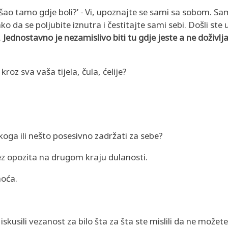
išao tamo gdje boli?’ − Vi, upoznajte se sami sa sobom. S
o da se poljubite iznutra i čestitajte sami sebi. Došli ste u
.
Jednostavno je nezamislivo biti tu gdje jeste a ne doživlja
roz sva vaša tijela, čula, ćelije?
koga ili nešto posesivno zadržati za sebe?
bez opozita na drugom kraju dulanosti.
noća.
skusili vezanost za bilo šta za šta ste mislili da ne možet