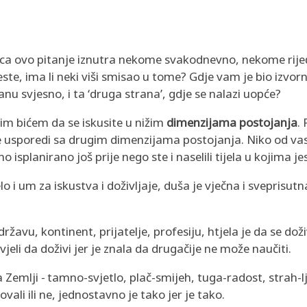
 Kuca ovo pitanje iznutra nekome svakodnevno, nekome rijeđ
ste, ima li neki viši smisao u tome? Gdje vam je bio izvor
ranu svjesno, i ta ‘druga strana’, gdje se nalazi uopće?
svojim bićem da se iskusite u nižim
dimenzijama
postojanja
.
e usporedi sa drugim dimenzijama postojanja. Niko od vas
o isplanirano još prije nego ste i naselili tijela u kojima je
 i um za iskustva i doživljaje, duša je vječna i sveprisutna
ržavu, kontinent, prijatelje, profesiju, htjela je da se doži
vjeli da doživi jer je znala da drugačije ne može naučiti.
a Zemlji − tamno-svjetlo, plač-smijeh, tuga-radost, strah-l
rovali ili ne, jednostavno je tako jer je tako.