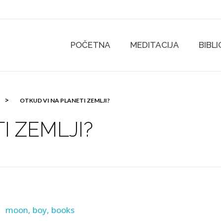
POČETNA
MEDITACIJA
BIBL
>
OTKUD VI NA PLANETI ZEMLJI?
I ZEMLJI?